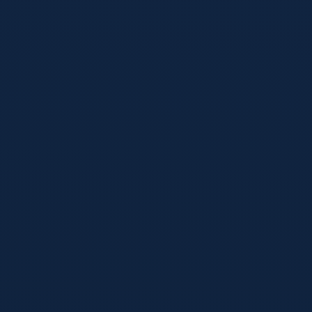
contact@bying-sportslive.com