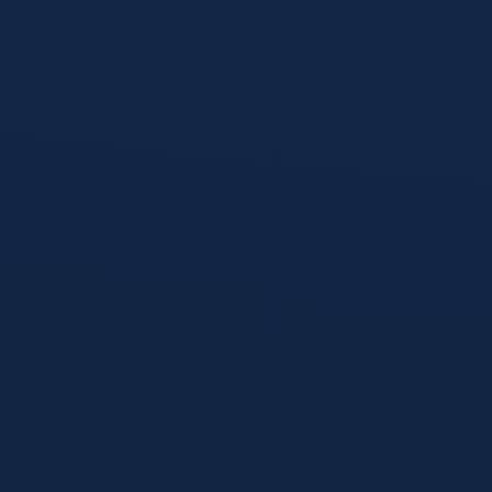
观看高清直播需要多快的网络速度？
为了保证流畅的1080P甚至4K观赛体验，我们建议您的下行网
络带宽至少达到 20Mbps。平台内置了智能自适应码率技术，
即使在网络波动的情况下，也会自动调整画质以确保直播不中
断，优先保障您的观赛连贯性。
直播过程中会有延迟吗？能否与比分同步？
除了足球和篮球，还有其他体育项目吗？
比赛即将鸣哨，
您准备好入场了吗？
加入数百万狂热球迷的阵营。只需简单一步，即可解锁全平台
赛事的高清直播特权，体验最纯粹的体育娱乐平台。
创建账号，立即观赛
或
先去看看实时比分
注册即表示您同意我们的服务条款。平台提供全天候技术支
持。