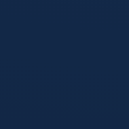
"这是我用过最稳定的直播源，英超周末连看三场，画质清晰
得连草皮的纹理都看得见，毫无卡顿。"
— 资深足球评论员 张先生
跨越半个地球的狂热，
在这里，触手可及。
真正的体育精神，不应被繁琐的寻找和劣质的画面所阻挡。我
们整合了全球顶尖赛事的转播资源，构建了一个纯粹的竞技殿
堂。
五大联赛全景覆盖