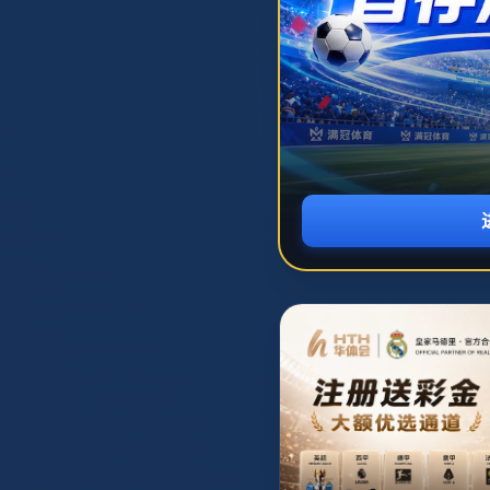
Open main menu