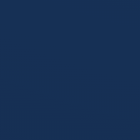
境。
立即开启高清视界
查看今日焦点赛程
Premier League
NBA Action
Champions League
La Liga
正在热播
汇聚当下最具焦点的顶尖对抗，毫秒级数据同步，让您不错过
赛场上的任何一个高光时刻。
全部赛事
绿茵烽火
硬木对决