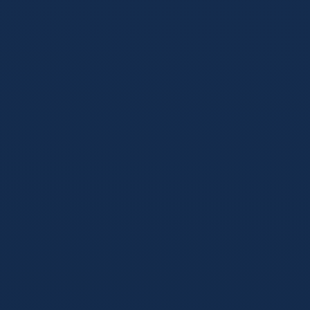
世纪大战：皇城与红蓝的宿命
进入直播间
即将开赛
明日 03:00
预告
欧洲冠军联赛 - 1/8决赛
未开赛
慕尼黑红 vs 巴黎铁塔
查看赛事详情
浏览完整赛事日历
重新定义体育视听标准
我们深知，对于真正的竞技爱好者而言，每一秒的延迟都是对
激情的妥协。因此，我们倾注全力，只为打造无懈可击的观赛
平台。