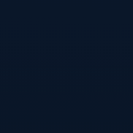
隐私政策
联系我们
联系方式