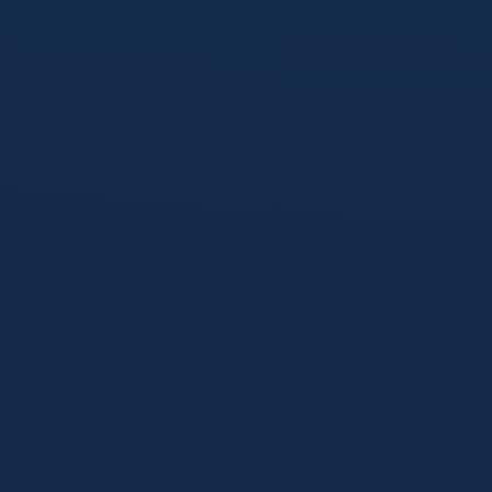
体育
2026-05-10
2026世界杯预测北美积分排名：美国、加
拿大、墨西哥谁能把主场优势变成真正的
胜势？
2026世界杯落地北美，积分排名的走向不只是纸面实力的比