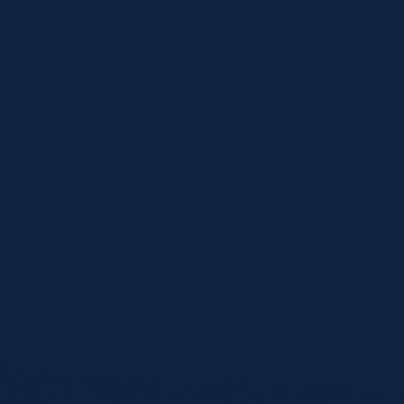
旅行攻略
2026-05-12
2026美加墨世界杯什么时候开始？这份出
行时间规划，帮你把机票酒店和签证都卡
在最划算的窗口
如果你已经开始惦记2026美加墨世界杯，真正决定体验感的，
不只是开赛那天，而是你从什么时候开始准备。本文按开幕时
间倒推机票、酒店、签证与行程安排，帮你用更少的预算看更
多关键比赛。
阅读全文
更多