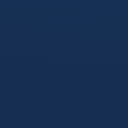
体育
2026-05-18
2026世界杯小组赛美加墨球队名单前瞻：
东道主三强谁能先点燃主场狂潮？
美国、加拿大、墨西哥在主场出战，表面是气势加成，实则每
一场小组赛都藏着阵型碰撞、身价差距与临场博弈的细节。本
文将按对手构成逐一拆解，带你提前锁定最值得追看的关键对
位与爆点。
阅读全文
更多