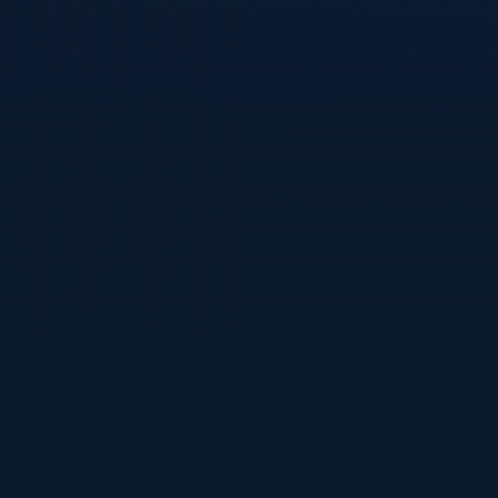
体育
2026-05-13
2026世界杯观看入口全攻略：从官方直播
到边看边聊，把观赛氛围拉满