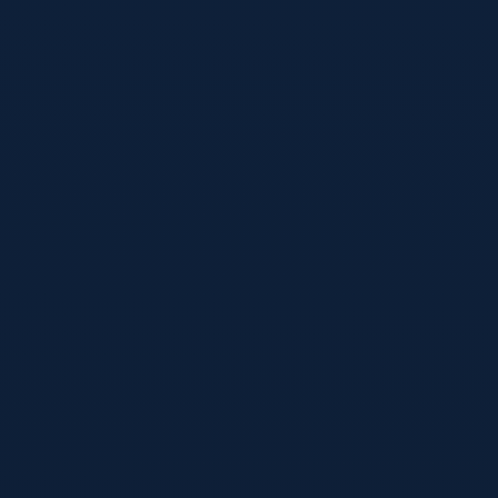
职场
2026-05-15
2026世界杯赛事就业风口已来：不同人群
如何抓住这波高热机会，真正把热爱变成
工作
2026世界杯不仅是一场全球赛事，也是一场覆盖服务、传播、
运营与创意的就业浪潮。本文从应届毕业生到自由职业者，拆
解不同人群如何匹配岗位、准备技能证书，并用真实可执行的
思路提升竞争力。
阅读全文
更多