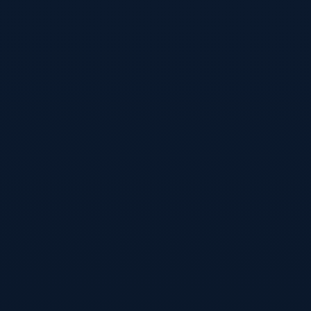
想看2026世界杯，不只是找到直播入口那么简单。本文把官方
观看方式、弹幕平台、社区讨论区和数据可视化工具一次讲
透，让你从“看比赛”升级成“沉浸式参与比赛”。
阅读全文
更多
« Previous
1
2
Next »