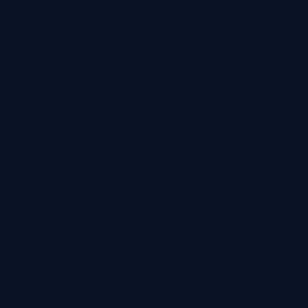
周一至周日 00:00 - 24:00
战略合作伙伴
米兰体育
美职棒竞猜中心
开云体育
华体会体育直播网
英超视
频竞猜站
QY Sports 官方APP
安博体育
完美世界竞技平台
篮
球赛事直播网
2026美加墨世界杯预测网
© 2026 必赢体育传媒有限公司. All rights reserved.
理性观赛，享受竞技乐趣