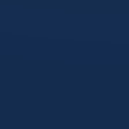
体育资讯
2026-05-20
2026世界杯开幕时间球队名单全指南：从
揭幕战到最终名单，做一页就够长期收藏
如果你想做一篇能持续更新、又适合长期分享的世界杯专题
页，这份框架会很实用。它把开幕时间、举办场地、揭幕战球
队和最终完整球队名单串成一条清晰主线，并预留了小组赛签
表、伤病与阵容调整记录的更新位。