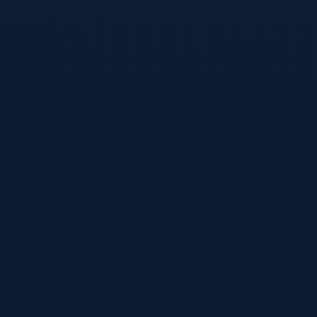
体育
2026-05-09
2026世界杯直播规则全解析：普通球迷如
何合法看球、看清、看得值